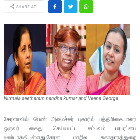
SHARE AT:
Nirmala seetharam nandha kumar and Veena George
கேரளாவில் பெண் அமைச்சர் புகாரில் பத்திரிகையாளர்
ஒருவர் கைது செய்யபட்ட சம்பவம் பரபரப்பை
உண்டாக்கியுள்ளது.கேரள மாநில சுகாதாரத்துறை