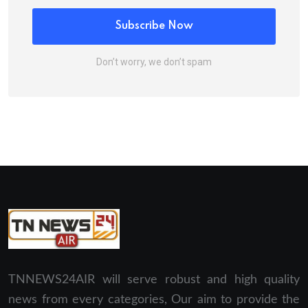
Subscribe Now
Don’t worry, we don’t spam
TNNEWS24AIR will serve robust and high quality
news from every categories, Our aim to provide the