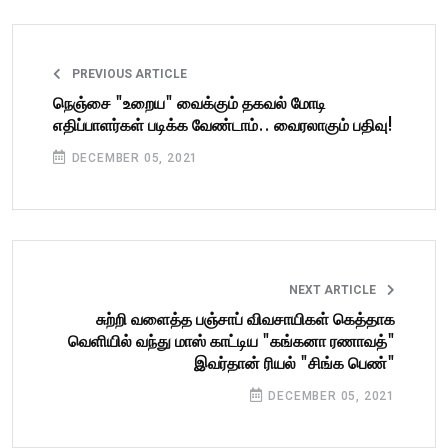
PREVIOUS ARTICLE
நெஞ்சை "உறைய" வைக்கும் தகவல் மோடி
எதிப்பாளர்கள் படிக்க வேண்டாம்.. வைரலாகும் பதிவு!
DECEMBER 05, 2021
NEXT ARTICLE
சுற்றி வளைத்த பஞ்சாப் விவசாயிகள் கெத்தாக
வெளியில் வந்து மாஸ் காட்டிய "கங்கனா ரணாவத்"
இவர்தான் ரியல் "சிங்க பெண்"
DECEMBER 05, 2021