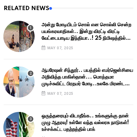
RELATED NEWS
அன்று மோடியிடம் சொல் என சொல்லி சென்ற
பயங்கரவாதிகள்.. இன்று விரட்டி விரட்டி
வேட்டையாடிய இந்தியா..! 25 நிமிஷத்தில்
மொத்தமும் காலி!
MAY 07, 2025
ஆபரேஷன் சிந்தூர்.. பயத்தில் எமர்ஜென்சியை
அறிவித்த பாகிஸ்தான்... மொத்தமா
முடிச்சுவிட்ட பிரதமர் மோடி..உலகே மிரண்ட
துல்லிய அடி !
MAY 07, 2025
ஒருத்தரையும் விடாதீங்க.. உங்களுக்கு தான்
முழு ஆதரவு! உள்ளே வந்த வல்லரசு நாடுகள்!
உச்சக்கட்ட பதற்றத்தில் பாக்