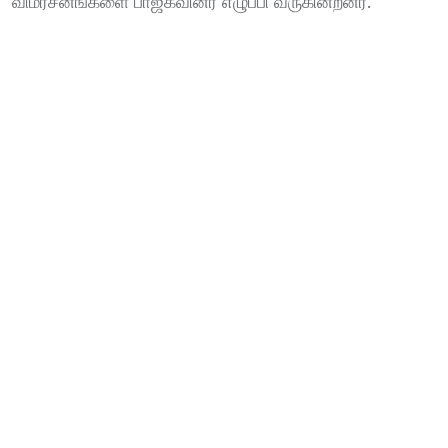
விமர்சனங்களை பாஜகவினர் எழுப்பி வருகின்றனர்.