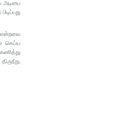
ிய அடியை
ிடிப்பது
 போன்றவை
ம் செய்ய
்கணித்து
ிருநீறு,