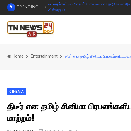
பவரைக்காட்டிய பிரதமர் மோடி வல்லரசு நாடுகளை அலறவி
TRENDING
விஸ்வரூபம்
Home
Entertainment
திடீர் என தமிழ் சினிமா பிரபலங்களிடம் உ
CINEMA
திடீர் என தமிழ் சினிமா பிரபலங்கள
மாற்றம்!