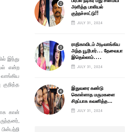
பிரபல நடிகர் மீது சின்மயி
அளித்த பாலியல்
குற்றச்சாட்டு!!
JULY 31, 2024
ராதிகாவிடம் அடிவாங்கிய
அந்த யூடூபார்... தேவையா
இதெல்லாம்....
ில் இந்து
வல் என்ற
JULY 31, 2024
 வாங்கிய
 குறித்த
இதுவரை கண்டு
கொள்ளாத மருமகளை
சிறப்பாக கவனித்த
மாமியார்..!!. ஆலியா
JULY 31, 2024
பாக கான்
மாமியார்
ுந்தனர்,
இப்படிப்பட்டவங்களா...
ின்பற்றி