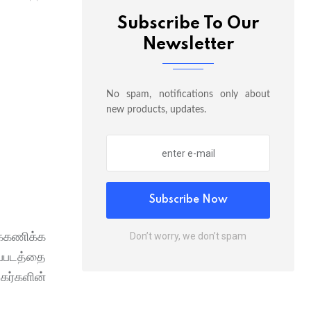
Subscribe To Our
Newsletter
No spam, notifications only about
new products, updates.
Subscribe Now
க்கணிக்க
Don’t worry, we don’t spam
ப்படத்தை
கர்களின்