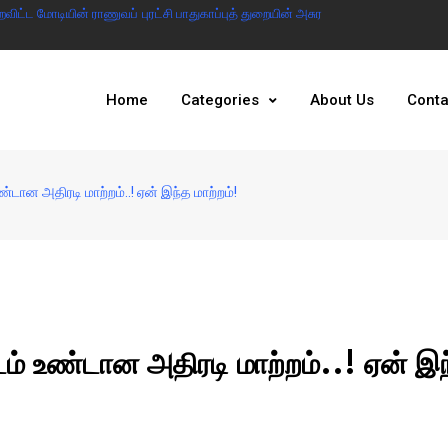
ட்ட மோடியின் ராணுவப் புரட்சி பாதுகாப்புத் துறையின் அசுர
இந்தியா இல்லையென்ற
அரசு
Home
Categories
About Us
Conta
ண்டான அதிரடி மாற்றம்..! ஏன் இந்த மாற்றம்!
ிடம் உண்டான அதிரடி மாற்றம்..! ஏன் இ