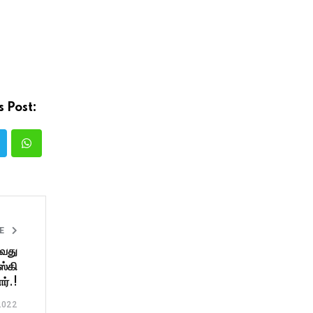
s Post:
LE
4வது
ஸ்கி
ர்.!
2022