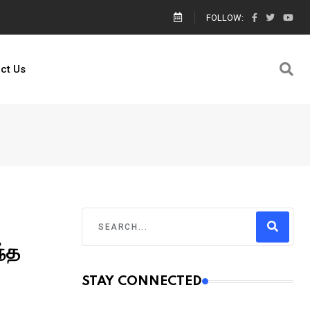
ால் எங்களை யார் காப்பாற்றுவார்கள் உதவி கேட்டு கெஞ்சிய பாலஸ்தீனம் களமிறங்க
FOLLOW:
ct Us
ந்த
STAY CONNECTED