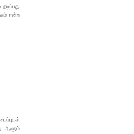
 நடிப்பது
ிகம் என்ற
மைப்புகள்
து ஆளும்