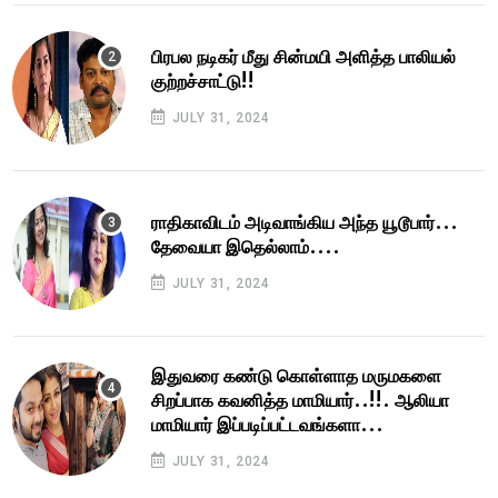
பிரபல நடிகர் மீது சின்மயி அளித்த பாலியல்
குற்றச்சாட்டு!!
JULY 31, 2024
ராதிகாவிடம் அடிவாங்கிய அந்த யூடூபார்...
தேவையா இதெல்லாம்....
JULY 31, 2024
இதுவரை கண்டு கொள்ளாத மருமகளை
சிறப்பாக கவனித்த மாமியார்..!!. ஆலியா
மாமியார் இப்படிப்பட்டவங்களா...
JULY 31, 2024