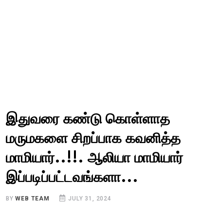
இதுவரை கண்டு கொள்ளாத
மருமகளை சிறப்பாக கவனித்த
மாமியார்..!!. ஆலியா மாமியார்
இப்படிப்பட்டவங்களா...
BY
WEB TEAM
JULY 31, 2024