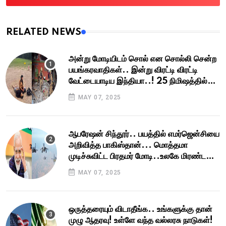
RELATED NEWS
அன்று மோடியிடம் சொல் என சொல்லி சென்ற
பயங்கரவாதிகள்.. இன்று விரட்டி விரட்டி
வேட்டையாடிய இந்தியா..! 25 நிமிஷத்தில்
மொத்தமும் காலி!
MAY 07, 2025
ஆபரேஷன் சிந்தூர்.. பயத்தில் எமர்ஜென்சியை
அறிவித்த பாகிஸ்தான்... மொத்தமா
முடிச்சுவிட்ட பிரதமர் மோடி..உலகே மிரண்ட
துல்லிய அடி !
MAY 07, 2025
ஒருத்தரையும் விடாதீங்க.. உங்களுக்கு தான்
முழு ஆதரவு! உள்ளே வந்த வல்லரசு நாடுகள்!