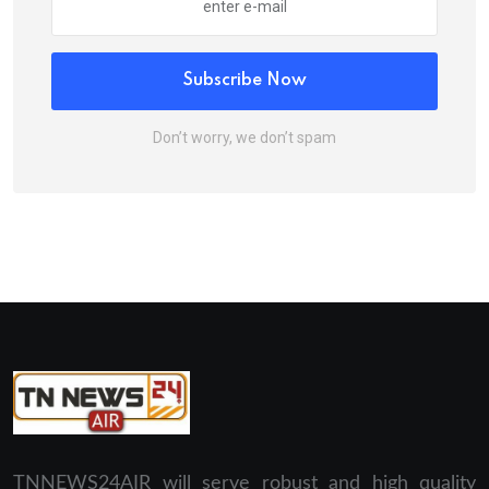
Subscribe Now
Don’t worry, we don’t spam
TNNEWS24AIR will serve robust and high quality