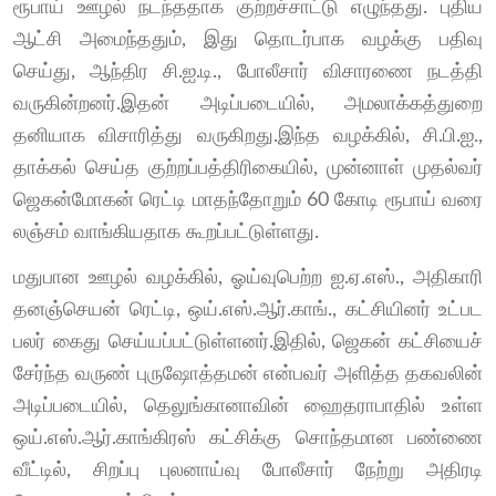
ரூபாய் ஊழல் நடந்ததாக குற்றச்சாட்டு எழுந்தது. புதிய
ஆட்சி அமைந்ததும், இது தொடர்பாக வழக்கு பதிவு
செய்து, ஆந்திர சி.ஐ.டி., போலீசார் விசாரணை நடத்தி
வருகின்றனர்.இதன் அடிப்படையில், அமலாக்கத்துறை
தனியாக விசாரித்து வருகிறது.இந்த வழக்கில், சி.பி.ஐ.,
தாக்கல் செய்த குற்றப்பத்திரிகையில், முன்னாள் முதல்வர்
ஜெகன்மோகன் ரெட்டி மாதந்தோறும் 60 கோடி ரூபாய் வரை
லஞ்சம் வாங்கியதாக கூறப்பட்டுள்ளது.
மதுபான ஊழல் வழக்கில், ஓய்வுபெற்ற ஐ.ஏ.எஸ்., அதிகாரி
தனஞ்செயன் ரெட்டி, ஒய்.எஸ்.ஆர்.காங்., கட்சியினர் உட்பட
பலர் கைது செய்யப்பட்டுள்ளனர்.இதில், ஜெகன் கட்சியைச்
சேர்ந்த வருண் புருஷோத்தமன் என்பவர் அளித்த தகவலின்
அடிப்படையில், தெலுங்கானாவின் ஹைதராபாதில் உள்ள
ஒய்.எஸ்.ஆர்.காங்கிரஸ் கட்சிக்கு சொந்தமான பண்ணை
வீட்டில், சிறப்பு புலனாய்வு போலீசார் நேற்று அதிரடி