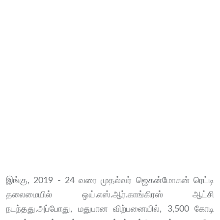
இங்கு, 2019 - 24 வரை முதல்வர் ஜெகன்மோகன் ரெட்டி
தலைமையில் ஒய்.எஸ்.ஆர்.காங்கிரஸ் ஆட்சி
நடந்தது.அப்போது, மதுபான விற்பனையில், 3,500 கோடி