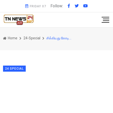
Follow:
FRIDAY 07
Home
24-Special
சிக்கியது கோடிக்கணக்கான பணம்.. புயலை கிளப்பும் புதிய ஆதாரம்..திமுக கதை ஓவர்..! மர்ம முடிச்சுகளை அவிழ்க்கும் அமலாக்கத்துறை
24 SPECIAL