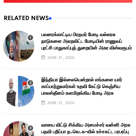
RELATED NEWS
பவரைக்காட்டிய பிரதமர் மோடி வல்லரசு
நாடுகளை அலறவிட்ட மோடியின் ராணுவப்
புரட்சி பாதுகாப்புத் துறையின் அசுர விஸ்வரூபம்
JUNE 21, 2026
இந்தியா இல்லையென்றால் எங்களை யார்
காப்பாற்றுவார்கள் உதவி கேட்டு கெஞ்சிய
பாலஸ்தீனம் களமிறங்கிய மோடி அரசு
JUNE 21, 2026
வாயை விட்டு சிக்கிய அமைச்சர் வன்னி அரசு
பதவி பறிப்பா த.வெ.க-வில் உச்சகட்ட பரபரப்பு