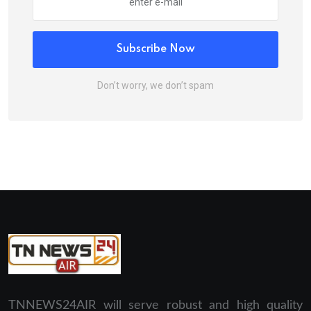
Subscribe Now
Don’t worry, we don’t spam
TNNEWS24AIR will serve robust and high quality