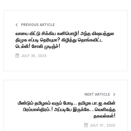
PREVIOUS ARTICLE
வாயை விட்டு சிக்கிய கனிமொழி! அந்த விஷயத்துல
திமுக எப்படி தெரியுமா? கிழித்து தொங்கவிட்ட
டெல்லி! சோலி முடிஞ்ச்!
JULY 30, 2025
NEXT ARTICLE
மீண்டும் தமிழகம் வரும் மோடி.. தமிழக பா.ஜ.கவின்
பிரம்மாஸ்திரம்.! அப்படியே இருக்கே...வெளிவந்த
தகவல்கள்!
JULY 31, 2025