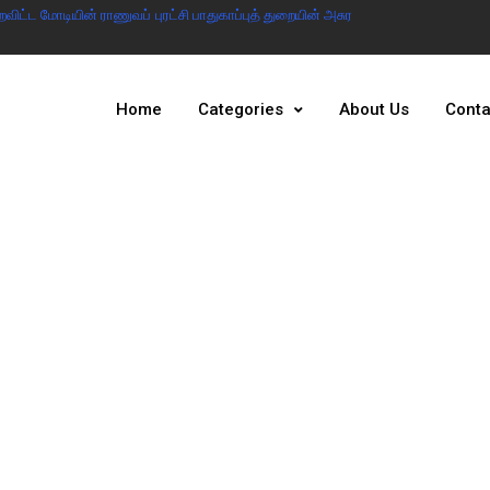
ட்ட மோடியின் ராணுவப் புரட்சி பாதுகாப்புத் துறையின் அசுர
இந்தியா இல்லையென்ற
அரசு
Home
Categories
About Us
Conta