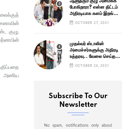
ஆளுநரும் குழு அமைக்க
போகிறாரா? என்ன திட்டம்
அதிரடியாக களம் இறங்கும்
லைக்குத்
குழுக்களில் யார் யார்?
சேனாவின்
OCTOBER 27, 2021
்ட குழு,
ர்னாபின்
முதல்வர் ஸ்டாலின்
அமைச்சர்களுக்கு அதிரடி
உத்தரவு.. வேலை செய்தது
அண்ணாமலை 'மேஜிக்'
OCTOBER 24, 2021
்திப்பதை
களை அணிய
Subscribe To Our
Newsletter
No spam, notifications only about