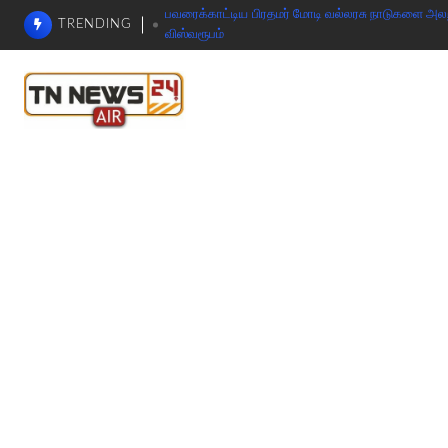
பவரைக்காட்டிய பிரதமர் மோடி வல்லரசு நாடுகளை அலறவி
TRENDING
விஸ்வரூபம்