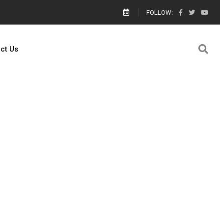
ால் எங்களை யார் காப்பாற்றுவார்கள் உதவி கேட்டு கெஞ்சிய பாலஸ்தீனம் களமிறங்க
FOLLOW:
ct Us