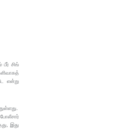
ீர் சிங்
தெளிவாகத்
டே என்று
துள்ளது.
போலீசார்
தது, இது