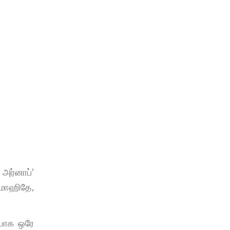
அர்னாப்’
 மோஹிதே,
ியாக ஒரே