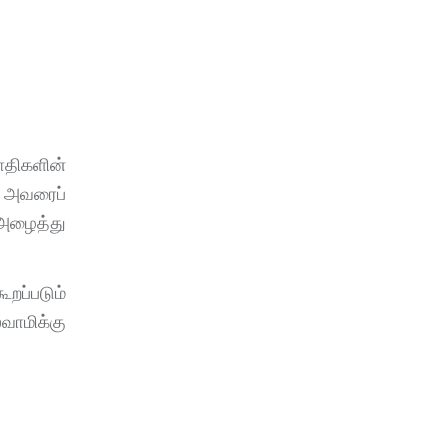
வாதிகளின்
 அவரைப்
அழைத்து
றப்படும்
வாமிக்கு