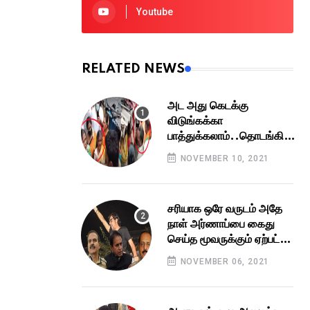
Youtube
RELATED NEWS
அட அது கெடக்கு
விடுங்கக்கா
பாத்துக்கலாம்..தொடங்கியது
அண்ணாமலையின் அரசியல்
NOVEMBER 10, 2021
ஆட்டம் !
சரியாக ஒரே வருடம் அதே
நாள் அர்ணாப்பை கைது
செய்த மூவருக்கும் ஏற்பட்ட
பரிதாபம்!
NOVEMBER 06, 2021