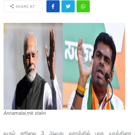
SHARE AT:
Annamalai,mk stalin
வரும் ஜூலை 3 ஆவது வாரத்தில் பாத யாத்திரை