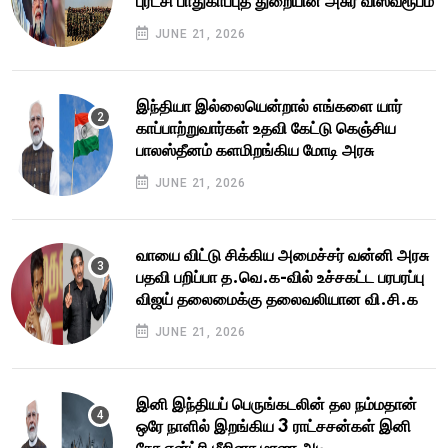
புரட்சி பாதுகாப்புத் துறையின் அசுர விஸ்வரூபம்
JUNE 21, 2026
இந்தியா இல்லையென்றால் எங்களை யார்
காப்பாற்றுவார்கள் உதவி கேட்டு கெஞ்சிய
பாலஸ்தீனம் களமிறங்கிய மோடி அரசு
JUNE 21, 2026
வாயை விட்டு சிக்கிய அமைச்சர் வன்னி அரசு
பதவி பறிப்பா த.வெ.க-வில் உச்சகட்ட பரபரப்பு
விஜய் தலைமைக்கு தலைவலியான வி.சி.க
JUNE 21, 2026
இனி இந்தியப் பெருங்கடலின் தல நம்மதான்
ஒரே நாளில் இறங்கிய 3 ராட்சசன்கள் இனி