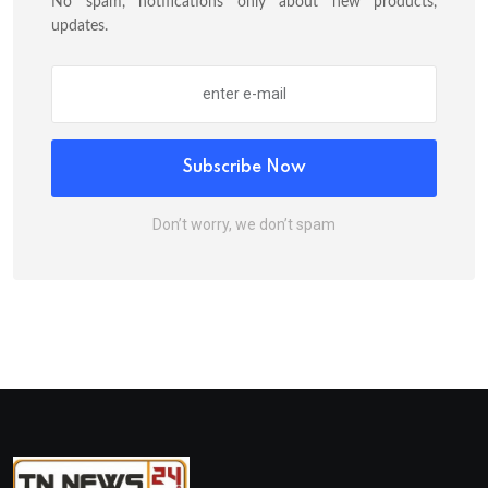
No spam, notifications only about new products,
updates.
Subscribe Now
Don’t worry, we don’t spam