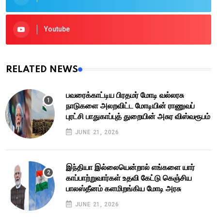
Youtube
RELATED NEWS
பவரைக்காட்டிய பிரதமர் மோடி வல்லரசு
நாடுகளை அலறவிட்ட மோடியின் ராணுவப்
புரட்சி பாதுகாப்புத் துறையின் அசுர விஸ்வரூபம்
JUNE 21, 2026
இந்தியா இல்லையென்றால் எங்களை யார்
காப்பாற்றுவார்கள் உதவி கேட்டு கெஞ்சிய
பாலஸ்தீனம் களமிறங்கிய மோடி அரசு
JUNE 21, 2026