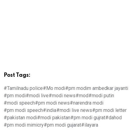
Post Tags:
#Tamilnadu police
#Mo modi
#pm modim ambedkar jayanti
#pm modi
#modi live
#modi news
#mod
#modi putin
#modi speech
#pm modi news
#narendra modi
#pm modi speech
#india
#modi live news
#pm modi letter
#pakistan modi
#modi pakistan
#pm modi gujrat
#dahod
#pm modi mimicry
#pm modi gujarat
#ilayara