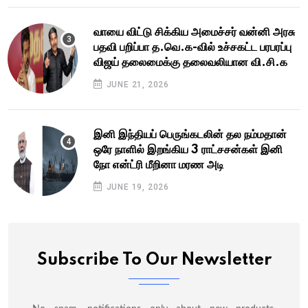
வாயை விட்டு சிக்கிய அமைச்சர் வன்னி அரசு
பதவி பறிப்பா த.வெ.க-வில் உச்சகட்ட பரபரப்பு
விஜய் தலைமைக்கு தலைவலியான வி.சி.க
JUNE 21, 2026
இனி இந்தியப் பெருங்கடலின் தல நம்மதான்
ஒரே நாளில் இறங்கிய 3 ராட்சசன்கள் இனி
நோ என்ட்ரி மீறினா மரண அடி
JUNE 19, 2026
Subscribe To Our Newsletter