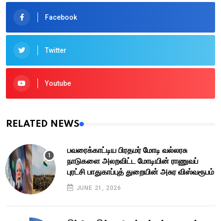
Facebook
Twitter
Youtube
RELATED NEWS
பவரைக்காட்டிய பிரதமர் மோடி வல்லரசு
நாடுகளை அலறவிட்ட மோடியின் ராணுவப்
புரட்சி பாதுகாப்புத் துறையின் அசுர விஸ்வரூபம்
JUNE 21, 2026