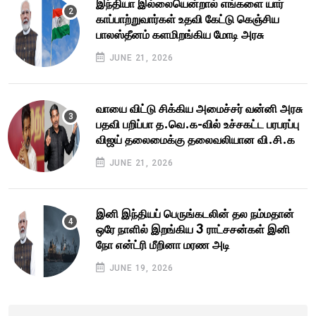
இந்தியா இல்லையென்றால் எங்களை யார்
காப்பாற்றுவார்கள் உதவி கேட்டு கெஞ்சிய
பாலஸ்தீனம் களமிறங்கிய மோடி அரசு
JUNE 21, 2026
வாயை விட்டு சிக்கிய அமைச்சர் வன்னி அரசு
பதவி பறிப்பா த.வெ.க-வில் உச்சகட்ட பரபரப்பு
விஜய் தலைமைக்கு தலைவலியான வி.சி.க
JUNE 21, 2026
இனி இந்தியப் பெருங்கடலின் தல நம்மதான்
ஒரே நாளில் இறங்கிய 3 ராட்சசன்கள் இனி
நோ என்ட்ரி மீறினா மரண அடி
JUNE 19, 2026