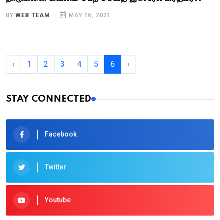
BY
WEB TEAM
MAY 16, 2021
‹
1
2
3
4
5
6
›
STAY CONNECTED
Facebook
Twitter
Youtube