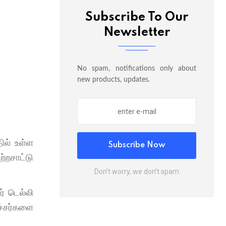
Subscribe To Our
Newsletter
No spam, notifications only about
new products, updates.
ில் உள்ள
Subscribe Now
்றசாட்டு
Don’t worry, we don’t spam
் டெல்லி
ச்சர்களை