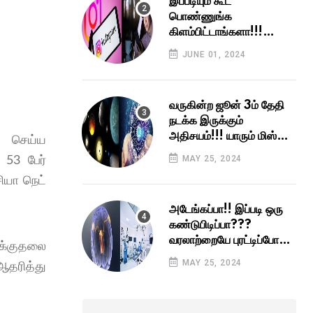
இப்படியும் கூட
பொண்ணுங்க
கிளம்பிட்டாங்களா!!!
இன்ஸ்டாகிராம் பதிவினால்
JUNE 01, 2024
வைரலான பெண்!!!
வருகின்ற ஜூன் 3ம் தேதி
நடக்க இருக்கும்
அதிசயம்!!! யாரும் மிஸ்
ு செய்ய
பண்ணிடாதீங்க!!
 53 பேர்
MAY 25, 2024
ியா நெட்
அடேங்கப்பா!! இப்படி ஒரு
கண்டுபிடிப்பா???
வரலாற்றையே புரட்டிப்போடும்
க்குதலை
அந்த கண்டுபிடிப்பு...
MAY 25, 2024
ஆதரித்து