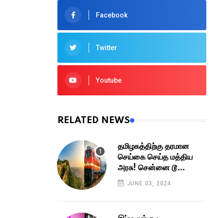
Facebook
Twitter
Youtube
RELATED NEWS
தமிழகத்திற்கு தரமான
செய்கை செய்த மத்திய
அரசு! சென்னை டூ
தூத்துக்குடி இனி 6 மணி
JUNE 03, 2024
நேரம் தான்! வருகிறது
பிரமாண்ட எக்ஸ்பிரஸ் வே!