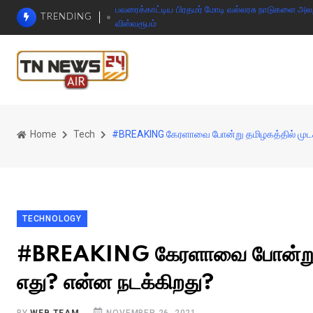
பவரைக்காட்டிய பிரதமர் மோடி வல்லரசு நாடுகளை அலறவி
TRENDING
விஸ்வரூபம்
Home
Tech
#BREAKING கேரளாவை போன்று தமிழகத்தில் முடக
TECHNOLOGY
#BREAKING கேரளாவை போன்று தம
எது? என்ன நடக்கிறது?