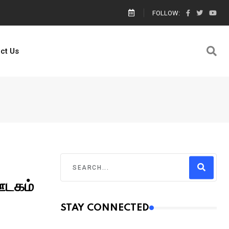
ால் எங்களை யார் காப்பாற்றுவார்கள் உதவி கேட்டு கெஞ்சிய பாலஸ்தீனம் களமிறங்க
FOLLOW:
ct Us
ஊடகம்
STAY CONNECTED