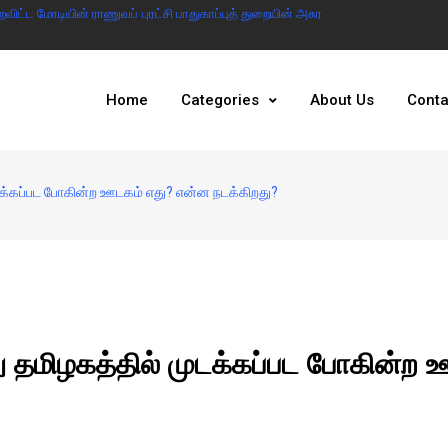
ட்ட மோடியின் ராணுவப் புரட்சி பாதுகாப்புத் துறையின் அசுர
இந்தியா இல்லையென்ற
அரசு
Home
Categories
About Us
Conta
்கப்பட போகின்ற ஊடகம் எது? என்ன நடக்கிறது?
ிழகத்தில் முடக்கப்பட போகின்ற 