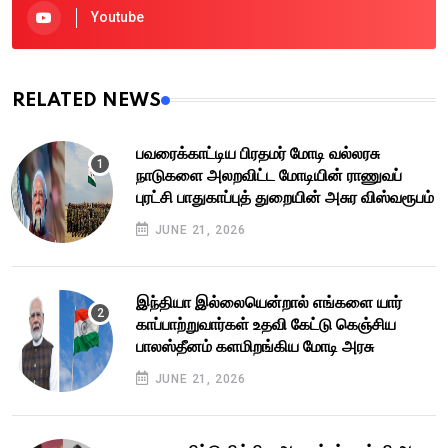
Youtube
RELATED NEWS
பவரைக்காட்டிய பிரதமர் மோடி வல்லரசு
நாடுகளை அலறவிட்ட மோடியின் ராணுவப்
புரட்சி பாதுகாப்புத் துறையின் அசுர விஸ்வரூபம்
JUNE 21, 2026
இந்தியா இல்லையென்றால் எங்களை யார்
காப்பாற்றுவார்கள் உதவி கேட்டு கெஞ்சிய
பாலஸ்தீனம் களமிறங்கிய மோடி அரசு
JUNE 21, 2026