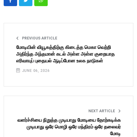
PREVIOUS ARTICLE
மோடியின் வியூகத்திற்கு கிடைத்த மெகா வெற்றி
அதிர்ந்த அந்தமான் கடல் அள்ள அள்ள குறையாத
எரிவாயுப் புதையல் ஆடிப்போன உலக நாடுகள்
JUNE 06, 2026
NEXT ARTICLE
வளர்ச்சியை நிறுத்த முடியாது மோடியை தோற்கடிக்க
முடியாது ஒரே மொழி ஒரே மந்திரம் ஒரே தலைவர்
மோடி