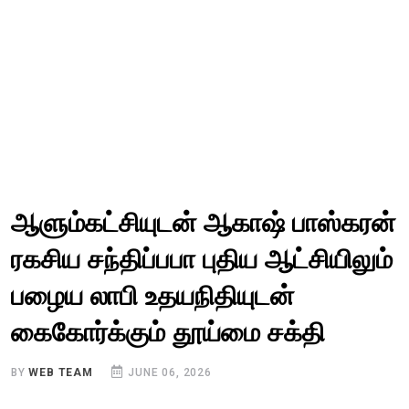
ஆளும்கட்சியுடன் ஆகாஷ் பாஸ்கரன்
ரகசிய சந்திப்பபா புதிய ஆட்சியிலும்
பழைய லாபி உதயநிதியுடன்
கைகோர்க்கும் தூய்மை சக்தி
BY
WEB TEAM
JUNE 06, 2026