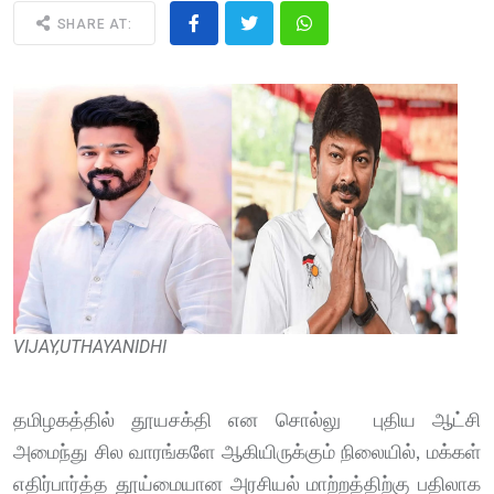
SHARE AT:
VIJAY,UTHAYANIDHI
தமிழகத்தில் தூயசக்தி என சொல்லு புதிய ஆட்சி
அமைந்து சில வாரங்களே ஆகியிருக்கும் நிலையில், மக்கள்
எதிர்பார்த்த தூய்மையான அரசியல் மாற்றத்திற்கு பதிலாக