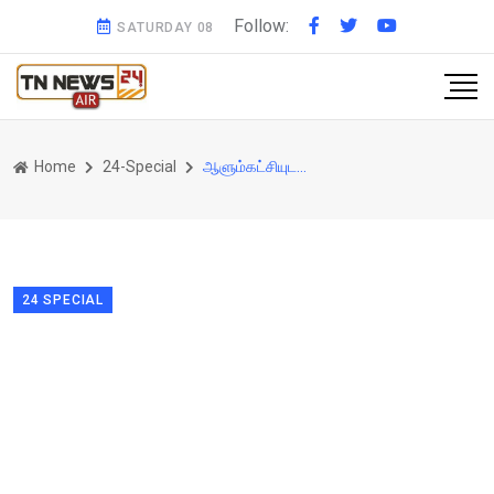
Follow:
SATURDAY 08
Home
24-Special
ஆளும்கட்சியுடன் ஆகாஷ் பாஸ்கரன் ரகசிய சந்திப்பபா புதிய ஆட்சியிலும் பழைய லாபி உதயநிதியுடன் கைகோர்க்கும் தூய்மை சக்தி
24 SPECIAL